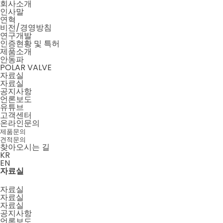
회사소개
인사말
연혁
비전/경영방침
연구개발
인증현황 및 특허
제품소개
안동파
POLAR VALVE
자료실
자료실
공지사항
언론보도
유튜브
고객센터
온라인문의
제품문의
견적문의
찾아오시는 길
KR
EN
메뉴 닫기
메뉴 열기
자료실
자료실
자료실
자료실
공지사항
언론보도