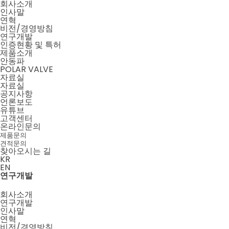
회사소개
인사말
연혁
비전/경영방침
연구개발
인증현황 및 특허
제품소개
안동파
POLAR VALVE
자료실
자료실
공지사항
언론보도
유튜브
고객센터
온라인문의
제품문의
견적문의
찾아오시는 길
KR
EN
메뉴 닫기
메뉴 열기
연구개발
회사소개
연구개발
인사말
연혁
비전/경영방침