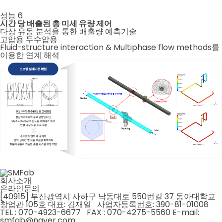
성능
6
시간 당 배출된 총 미세 유량 제어
다상 유동 분석을 통한 배출량 예측기술
고압용
무수압용
Fluid-structure interaction & Multiphase flow methods를
이용한 연계 해석
회사소개
온라인문의
[40915] 부산광역시 사하구 낙동대로 550번길 37 동아대학교
창업관 105호
대표: 김재일 사업자등록번호: 390-81-01008
TEL : 070-4923-6677 FAX : 070-4275-5560
E-mail:
smfab@naver.com