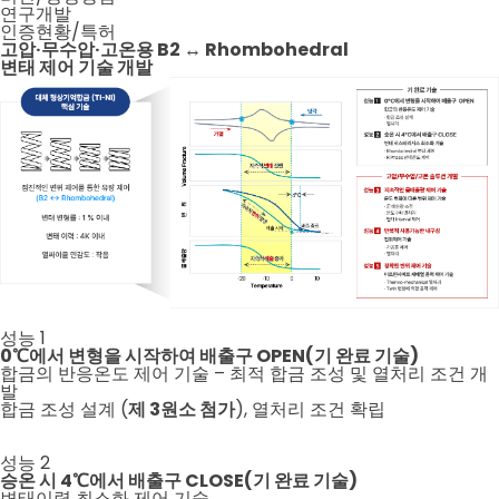
연구개발
인증현황/특허
고압·무수압·고온용
B2 ↔ Rhombohedral
변태 제어 기술 개발
성능
1
0℃에서 변형을 시작하여 배출구 OPEN(기 완료 기술)
합금의 반응온도 제어 기술 – 최적 합금 조성 및 열처리 조건 개
발
합금 조성 설계 (
제 3원소 첨가
), 열처리 조건 확립
성능
2
승온 시 4℃에서 배출구 CLOSE(기 완료 기술)
변태이력 최소화 제어 기술