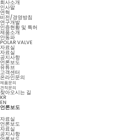
회사소개
인사말
연혁
비전/경영방침
연구개발
인증현황 및 특허
제품소개
안동파
POLAR VALVE
자료실
자료실
공지사항
언론보도
유튜브
고객센터
온라인문의
제품문의
견적문의
찾아오시는 길
KR
EN
메뉴 닫기
메뉴 열기
언론보도
자료실
언론보도
자료실
공지사항
언론보도