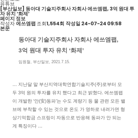
유튜브
[부산일보] 동아대 기술지주회사 자회사 에쓰엠팹, 3억 원대 투
자 유치 ‘화제’
페이지 정보
작성자
에쓰엠팹
조회
1,554회
작성일
24-07-24 09:58
본문
동아대 기술지주회사 자회사 에쓰엠팹,
3억 원대 투자 유치 ‘화제’
임원철, 부산일보, 2021.7.15.
… 지난달 말 부산지역대학연합기술지주(주)로부터 모
두 3억 원의 투자를 유치 했다고 최근 밝혔다. 에쓰엠팹
이 개발한 ‘안(安)동파’는 수도 계량기 등 물 관련 모든 밸
브에 부착할 수 있는 것으로 온도 가 영하로 내려가면 형
상기억합금 스프링이 자동으로 반응해 동파가 안 되는
게 특징이다 …